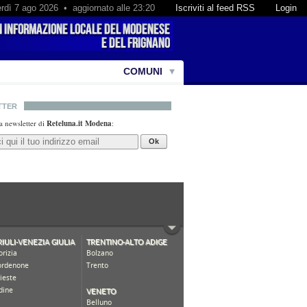
rdì 7 ago 2026 • aggiornato alle 23:20
Iscriviti al feed RSS
Login
COMUNI
TTER
lla newsletter di
Reteluna.it Modena
:
Ok