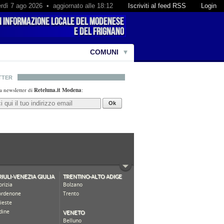
rdì 7 ago 2026 • aggiornato alle 18:12
Iscriviti al feed RSS
Login
COMUNI
TTER
lla newsletter di
Reteluna.it Modena
:
Ok